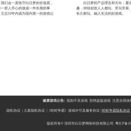
们会一直恪守白日梦的价值观，
白日梦的产品理念和方向：重
持一群人开心的做成一件长期的事
趣，持续创造人人都玩、常玩常新
，立志10年内成为国内第一的游戏公
长久耐玩、融入生活的好游戏。
。
健康游戏公告:
抵制不良游戏 拒绝盗版游戏 注意自我保
版权所有：XXX有限公司 京
隐私协议
|
儿童隐私协议
|
《蛇蛇争霸》游戏许可及服务协议
|
蛇蛇争霸隐私协议
版权所有© 深圳市白日
梦网络科技有限公司 粤ICP备
1